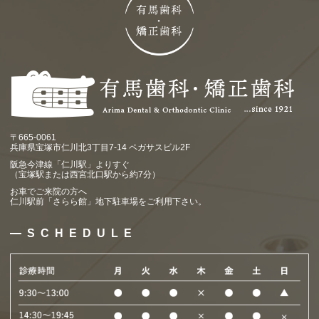
〒665-0061
兵庫県宝塚市仁川北3丁目7-14 ペガサスビル2F
阪急今津線「仁川駅」よりすぐ
（宝塚駅または西宮北口駅から約7分）
お車でご来院の方へ
仁川駅前「さらら館」地下駐車場をご利用下さい。
SCHEDULE