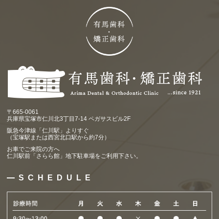
〒665-0061
兵庫県宝塚市仁川北3丁目7-14 ペガサスビル2F
阪急今津線「仁川駅」よりすぐ
（宝塚駅または西宮北口駅から約7分）
お車でご来院の方へ
仁川駅前「さらら館」地下駐車場をご利用下さい。
SCHEDULE