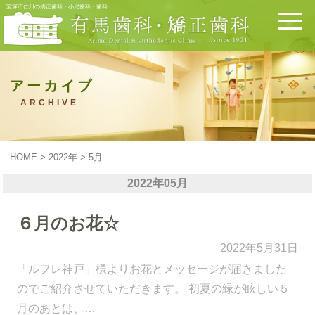
宝塚市仁川の矯正歯科・小児歯科・歯科
アーカイブ
ARCHIVE
HOME
>
2022年
>
5月
2022年05月
６月のお花☆
2022年5月31日
「ルフレ神戸」様よりお花とメッセージが届きました
のでご紹介させていただきます。 初夏の緑が眩しい５
月のあとは、…