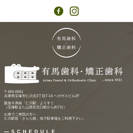
〒665-0061
兵庫県宝塚市仁川北3丁目7-14 ペガサスビル2F
阪急今津線「仁川駅」よりすぐ
（宝塚駅または西宮北口駅から約7分）
お車でご来院の方へ
仁川駅前「さらら館」地下駐車場をご利用下さい。
SCHEDULE